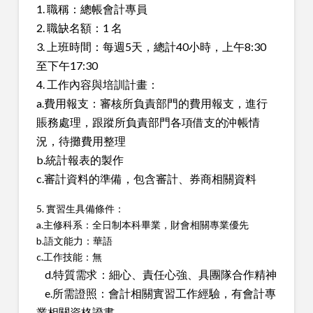
1. 職稱：總帳會計專員
2. 職缺名額：1 名
3. 上班時間：每週5天，總計40小時，上午8:30
至下午17:30
4. 工作內容與培訓計畫：
a.費用報支：審核所負責部門的費用報支，進行
賬務處理，跟蹤所負責部門各項借支的沖帳情
況，待攤費用整理
b.統計報表的製作
c.審計資料的準備，包含審計、券商相關資料
5. 實習生具備條件：
a.主修科系：全日制本科畢業，財會相關專業優先
b.語文能力：華語
c.工作技能：無
d.特質需求：細心、責任心強、具團隊合作精神
e.所需證照：會計相關實習工作經驗，有會計專
業相關資格證書