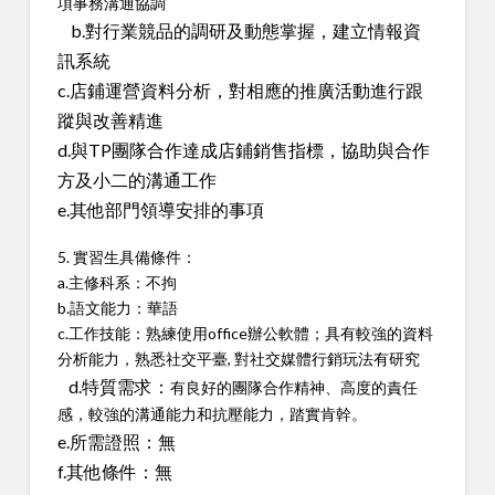
項事務溝通協調
b.對行業競品的調研及動態掌握，建立情報資
訊系統
c.店鋪運營資料分析，對相應的推廣活動進行跟
蹤與改善精進
d.與TP團隊合作達成店鋪銷售指標，協助與合作
方及小二的溝通工作
e.其他部門領導安排的事項
5. 實習生具備條件：
a.主修科系：不拘
b.語文能力：華語
c.工作技能：
熟練使用office辦公軟體；具有較強的資料
分析能力，熟悉社交平臺, 對社交媒體行銷玩法有研究
d.特質需求：
有良好的團隊合作精神、高度的責任
感，較強的溝通能力和抗壓能力，踏實肯幹。
e.所需證照：無
f.其他條件：無