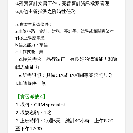
d.落實審計文書工作，完善審計資訊檔案管理
e.其他主管指派之臨時性任務
5. 實習生具備條件：
a.主修科系：會計、財務、審計學、法學或相關專業本
科以上學歷畢業
b.語文能力：華語
c.工作技能：無
d.特質需求：品行端正、有良好的溝通能力和邏
輯思維能力
e.所需證照：具備CIA或IIA相關專業證照加分
f.其他條件：無
【實習職缺 4】
1. 職稱：CRM specialist
2. 職缺名額：1 名
3. 上班時間：每週5天，總計40小時，上午8:30
至下午17:30