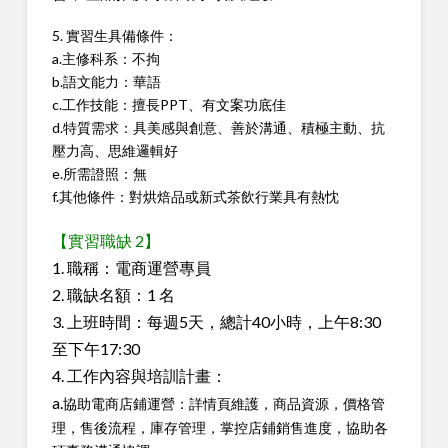
5. 實習生具備條件：
a.主修科系：不拘
b.語文能力：華語
c.工作技能：擅長PPT、有文案功底佳
d.特質需求：具美感與創意、善於溝通、積極主動、抗
壓力高、思維邏輯好
e.所需證照：無
f.其他條件：對烘焙品或新式茶飲行業具有熱忱
【實習職缺 2】
1. 職稱：電商運營專員
2. 職缺名額：1 名
3. 上班時間：每週5天，總計40小時，上午8:30
至下午17:30
4. 工作內容與培訓計畫：
a.
協助電商店鋪運營：詳情頁維護，商品資源，價格管
理，售後流程，庫存管理，掌控店鋪銷售進度，協助各