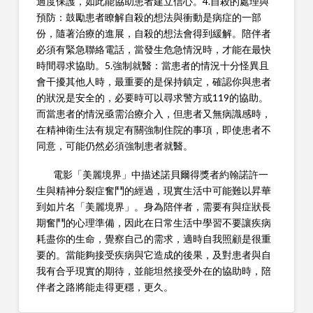
過度保護，如此能協助患者建立信心。4.自殺的處理與
預防：鼓勵患者瞭解自殺的想法與衝動是病症的一部
份，隨著治療的進展，自殺的想法會得到緩解。陪伴者
必須有緊急聯絡電話，當發生危急情況時，才能在最快
時間尋求協助。5.強制就醫：當患者的情況十分怪異且
會干擾其他人時，最重要的是保持鎮定，確認你與患者
的狀況是安全的，必要時可以尋求警方或119的協助。
而當患者的情況亟需治療介入，但患者又無病識感時，
在精神衛生法有規定有關強制住院的事項，即使患者不
同意，可能仍然必須強制患者就醫。
電影「美麗境界」中描述諾貝爾得獎者約翰諾許一
生與精神分裂症奮鬥的經過，現實生活中可能難以昇華
到如片名「美麗境界」。身為陪伴者，需要有與症狀長
期奮鬥的心理準備，因此在日常生活中學習不要讓疾病
耗盡你的生命，覺察自己的需求，適時自我照顧是很重
要的。當能夠接受疾病與它造成的後果，及對患者與自
我有合乎現實的期待，並能坦然接受外在的協助時，陪
伴者之路將能走得更穩，更久。