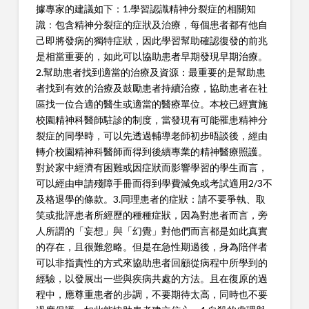
據專家的建議如下：1.學習認識精神分裂症的相關知
識：包含精神分裂症的症狀及治療，每個患者都有他自
己即將發病的獨特症狀，因此學習幫助確認復發的前兆
是相當重要的，如此可以協助患者早期發現早期治療。
2.幫助患者找到適當的治療及資源：最重要的是幫助患
者找到有效的治療及鼓勵患者持續治療，協助患者在社
區找一位合適的醫生或適當的醫療單位。本校已經實施
校園精神科醫師駐診的制度，當發現有可能罹患精神分
裂症的同學時，可以先透過輔導老師初步晤談後，經由
轉介校園精神科醫師而得到後續專業的精神醫療照護。
對於家中經濟有困難或因症狀而影響學習的學生而言，
可以經由申請殘障手冊而得到學費減免或考試適用2/3不
及格退學的條款。3.同理患者的症狀：請不要爭執、取
笑或批評患者所經歷的種種症狀，因為對患者而言，旁
人所謂的「妄想」與「幻覺」對他們而言都是如此真實
的存在，且很難忽略。但是在急性期過後，身為陪伴者
可以非指責性的方式來協助患者回顧從病程中所學到的
經驗，以發展出一些與疾病共處的方法。且在復原的過
程中，應尊重患者的步調，不要期待太高，同時也不要