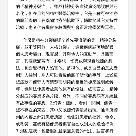
的「精神分裂症」。雖然精神分裂症被廣泛地誤解與污
名化，但在目前的精神醫學治療中，它是一種可被治療
的腦部疾病，在藥物治療的協助下，輔助於其它支持性
治療，患者仍有機會在校園與社會正常地學習與工作。
什麼是精神分裂症呢？首先要澄清的是「精神分裂
症」並不等同於「人格分裂」，這種疾病顯著地影響一
個人思考能力、現實感、其與他人的互動等。具體而
言，其症狀涵蓋有：1.妄想：怪異或與現實脫節的想
法，包含覺得有人陷害他、監視他，或是自己的意志受
到別人控制，別人可以看透他腦子所想的事等，上述這
些症狀即便旁人有清楚而明確的相反證據來說明或解
釋，也無法使患者放棄他原有的懷疑。總而言之，精神
分裂症的妄想多為片段、奇異，不同於妄想病有系統且
有故事性的妄想。2.幻覺：聽到、看到、聞到、觸覺一
些不存在的東西，其中又以聽幻覺最常出現。通常所聽
到的內容是針對患者所談，包含對患者的批評、命令、
或嘲笑，甚或有指使患者傷害自己或別人的危險行為。
3. 混亂症狀：包括混亂且毫無意義的想法、語言和行