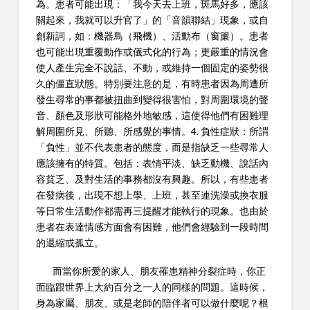
為。患者可能出現：「我今天去上班，斑馬好多，應該
關起來，我就可以升官了」的「音韻聯結」現象，或自
創新詞，如：機器鳥（飛機）、活動布（窗簾）。患者
也可能出現重覆動作或儀式化的行為；更嚴重的情況會
使人產生完全不說話、不動，或維持一個固定的姿勢很
久的僵直狀態。特別要注意的是，有時患者因為周遭所
發生尋常的事都被扭曲到變得很害怕，對周圍環境的聲
音、顏色及形狀可能格外地敏感，這使得他們有困難理
解周圍所見、所聽、所感覺的事情。4. 負性症狀：所謂
「負性」並不代表患者的態度，而是指缺乏一些尋常人
應該擁有的特質。包括：表情平淡、缺乏動機、說話內
容貧乏、及對生活的事務都沒有興趣。所以，有些患者
在發病後，出現不想上學、上班，甚至連洗澡或換衣服
等日常生活動作都需再三提醒才能執行的現象。也由於
患者在表達情感方面會有困難，他們會經驗到一段時間
的退縮或孤立。
而當你所愛的家人、朋友罹患精神分裂症時，你正
面臨跟世界上大約百分之一人的同樣的問題。這時候，
身為家屬、朋友、或是老師的陪伴者可以做什麼呢？根