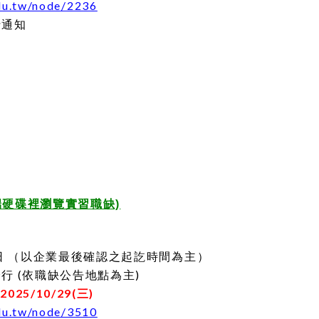
du.tw/node/2236
行通知
雲端硬碟裡瀏覽實習職缺)
31日 （以企業最後確認之起訖時間為主）
 (依職缺公告地點為主)
-2025/10/29(三)
du.tw/node/3510