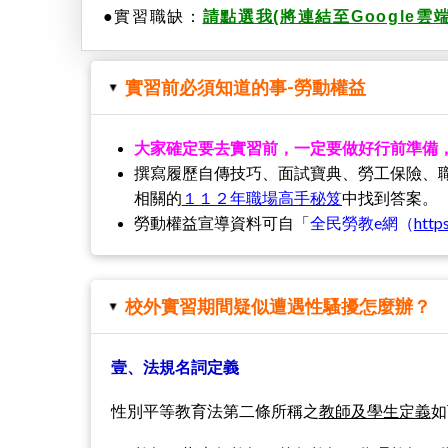
●
實習職缺：
請點選我(將連結至Google
實習前必須知道的事-勞動權益
▸
大家確定要去實習前，一定要做好行前準備
撰寫履歷自傳技巧、面試寶典、勞工保險、
相關的
１１２年職場高手秘笈
中找到答案。
勞動權益宣導資料可自「
全民勞教e網（
http
校外實習期間疑似遭遇性騷擾怎麼辦？
▸
壹、法規名詞定義
性別平等教育法第二條所稱之
教師及學生定義
如