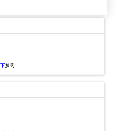
項下
參閱