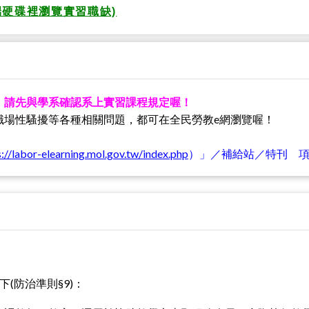
雲端硬碟裡瀏覽實習職缺)
，請先與學系確認系上實習課程規定喔！
職場性騷擾等各種相關問題，都可在全民勞教e網瀏覽喔！
s://labor-elearning.mol.gov.tw/index.php
）」／補給站／特刊 
下(防治準則§9)：