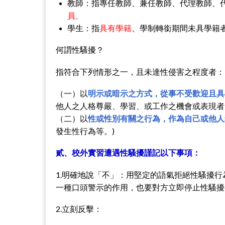
教師：指專任教師、兼任教師、代理教師、
員
。
學生：指
具有學籍
、學制轉銜期間未具學籍
何謂性騷擾？
指符合下列情形之一，且未達性侵害之程度者：
（一）以
明示或暗示之方式，從事不受歡迎且具
他人之人格尊嚴、學習、或工作之機會或表現者
（二）以
性或性別有關之行為，作為自己或他人
發生性行為等。)
貳、校外實習遭遇性騷擾謹記以下事項：
1.明確地說「不」：用堅定的語氣拒絕性騷擾
一種口頭警示的作用，也要對方立即停止性騷擾
2.立刻反擊：