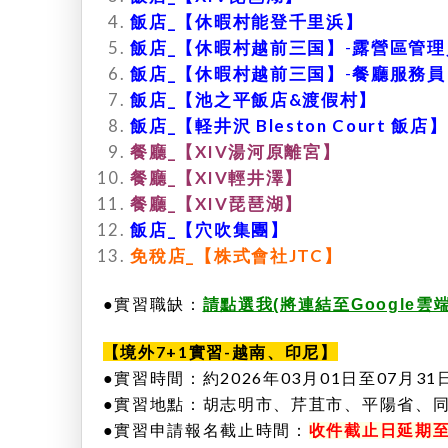
飯店_
【休暇村能登千里浜】
飯店_
【休暇村越前三国】
-
露營區管理
飯店_
【休暇村越前三国】
-
餐廳服務員
飯店_
【池之平飯店&渡假村】
飯店_
【軽井沢 Bleston Court 飯店】
餐廳_【XIV湯河原離宮】
餐廳_【XIV輕井澤】
餐廳_【XIV琵琶湖】
飯店_
【穴吹集團】
免稅店_
【株式會社JTC】
●
實習職缺：
請點選我(將連結至Google
【境外7+1實習-越南、印尼】
●實習時間：約2026年03月01日至07月
●實習地點：胡志明市、芹苴市、平陽省、同
●實習申請報名截止時間：
收件截止日延期