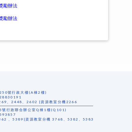
獎勵辦法
獎勵辦法
250號行政大樓(A棟2樓)
28830191
69、2448、2602 |資源教室分機2266
5號行政聯合辦公室Q棟1樓(Q101)
593857
62 、5389|資源教室分機 3768、5382、5383