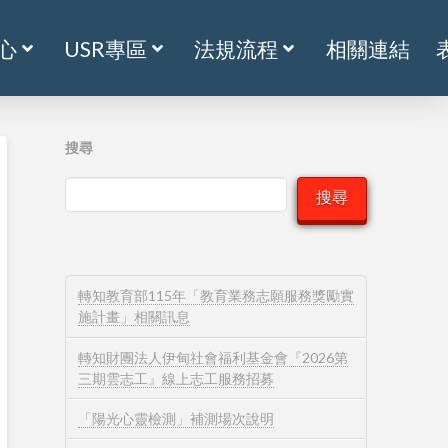
心
USR專區
法規流程
相關連結
搜尋
搜尋
轉知教育部115年「教育業務志願服務獎勵實
施計畫」相關訊息
轉知財團法人伊甸社會福利基金會『2026第
三期雲志工』線上志工服務招募
「陽光心靈檢測」補測場次說明