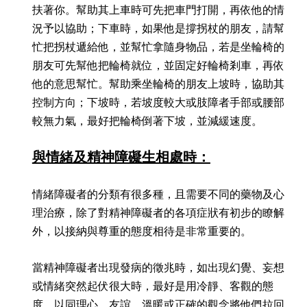
扶著你。幫助其上車時可先把車門打開，再依他的情
況予以協助；下車時，如果他是撐拐杖的朋友，請幫
忙把拐杖遞給他，並幫忙拿隨身物品，若是坐輪椅的
朋友可先幫他把輪椅就位，並固定好輪椅剎車，再依
他的意思幫忙。幫助乘坐輪椅的朋友上坡時，協助其
控制方向；下坡時，若坡度較大或肢障者手部或腰部
較無力氣，最好把輪椅倒著下坡，並減緩速度。
與情緒及精神障礙生相處時：
情緒障礙者的分類有很多種，且需要不同的藥物及心
理治療，除了對精神障礙者的各項症狀有初步的瞭解
外，以接納與尊重的態度相待是非常重要的。
當精神障礙者出現發病的徵兆時，如出現幻覺、妄想
或情緒突然起伏很大時，最好是用冷靜、客觀的態
度，以同理心、友誼、溫暖或正確的觀念將他們拉回