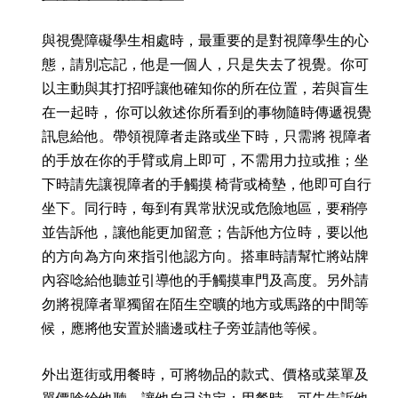
與視覺障礙學生相處時，最重要的是對視障學生的心
態，請別忘記，他是一個人，只是失去了視覺。你可
以主動與其打招呼讓他確知你的所在位置，若與盲生
在一起時， 你可以敘述你所看到的事物隨時傳遞視覺
訊息給他。帶領視障者走路或坐下時，只需將 視障者
的手放在你的手臂或肩上即可，不需用力拉或推；坐
下時請先讓視障者的手觸摸 椅背或椅墊，他即可自行
坐下。同行時，每到有異常狀況或危險地區，要稍停
並告訴他，讓他能更加留意；告訴他方位時，要以他
的方向為方向來指引他認方向。搭車時請幫忙將站牌
內容唸給他聽並引導他的手觸摸車門及高度。另外請
勿將視障者單獨留在陌生空曠的地方或馬路的中間等
候，應將他安置於牆邊或柱子旁並請他等候。
外出逛街或用餐時，可將物品的款式、價格或菜單及
單價唸給他聽，讓他自己決定；用餐時，可先告訴他