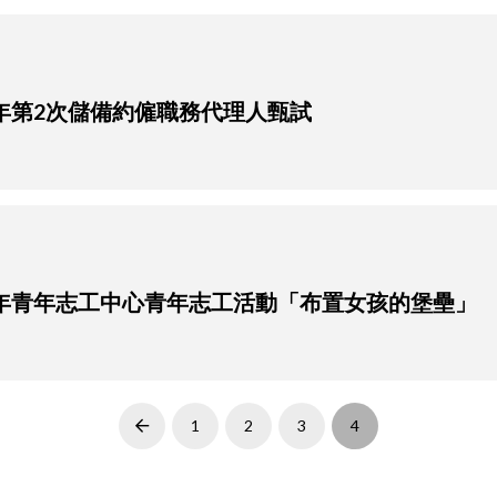
2年第2次儲備約僱職務代理人甄試
13年青年志工中心青年志工活動「布置女孩的堡壘」
1
2
3
4
Prev