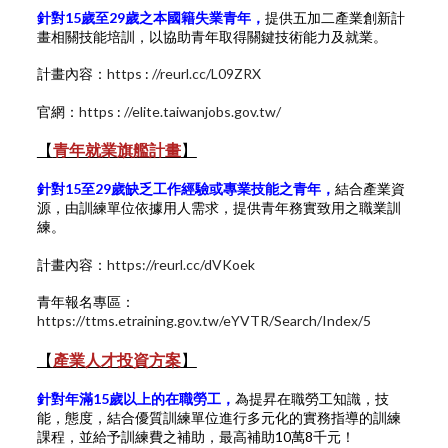
針對15歲至29歲之本國籍失業青年，
提供五加二產業創新計
畫相關技能培訓，以協助青年取得關鍵技術能力及就業。
計畫內容：
https
:
//reurl.cc/L09ZRX
官網：
https
:
//elite.taiwanjobs.gov.tw/
【
青年就業旗艦計畫
】
針對15至29歲缺乏工作經驗或專業技能之青年，
結合產業資
源，由訓練單位依據用人需求，提供青年務實致用之職業訓
練。
計畫內容：
https://reurl.cc/dVKoek
青年報名專區：
https://ttms.etraining.gov.tw/eYVTR/Search/Index/5
【
產業人才投資方案
】
針對年滿15歲以上的在職勞工，
為提昇在職勞工知識，技
能，態度，結合優質訓練單位進行多元化的實務指導的訓練
課程，並給予訓練費之補助，最高補助
10萬8千元！