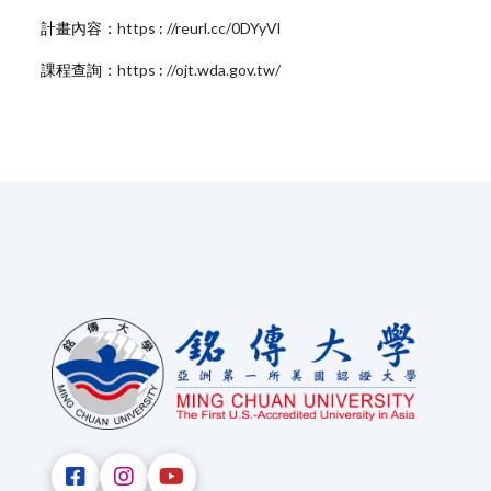
計畫內容：
https
:
//reurl.cc/0DYyVl
課程查詢：
https
:
//ojt.wda.gov.tw/