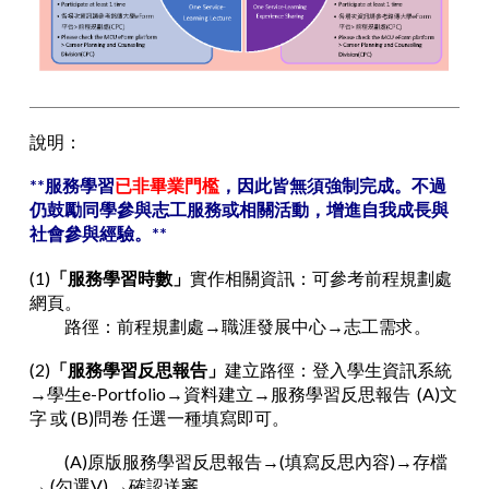
說明：
**服務學習
已非畢業門檻
，因此皆無須強制完成。不過
仍鼓勵同學參與志工服務或相關活動
，增進自我成長與
社會參與經驗。**
(1)
「服務學習時數」
實作相關資訊：可參考前程規劃處
網頁。
路徑：前程規劃處→職涯發展中心→志工需求。
(2)
「服務學習反思報告」
建立路徑：登入學生資訊系統
→學生e-Portfolio→資料建立→服務學習反思報告 (A)文
字 或 (B)問卷 任選一種填寫即可。
(A)原版服務學習反思報告→(填寫反思內容)→存檔
→ (勾選V)
→確認送審。