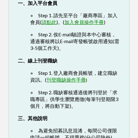
一、加入平台會員
●
Step 1. 請先至平台「廠商專區」加入
會員(
請點此
)。
(
加入會員操作手冊
)
●
Step 2. 俟E-mail驗證與本中心審核，
通過審核將以E-mail寄發帳號啟用通知(需
3-5個工作天)。
二、線上刊登職缺
●
Step 1. 登入廠商會員帳號，建立職缺
資訊。(
刊登職缺操作手冊
)
●
Step 2. 職缺審核通過後將刊登於「求
職專區」供學生瀏覽應徵(每筆刊登期限3
個月，將自動下架)。
三、其他說明
●
為避免招募訊息混淆，每間公司僅限
申請一組帳號，不得重複(分公司除外)。