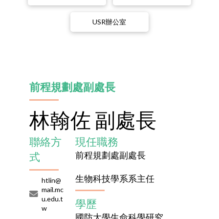
USR辦公室
前程規劃處副處長
林翰佐 副處長
聯絡方
現任職務
前程規劃處副處長
式
生物科技學系系主任
htlin@
mail.mc
u.edu.t
學歷
w
國防大學生命科學研究所博士