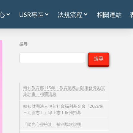
心
USR專區
法規流程
相關連結
搜尋
搜尋
轉知教育部115年「教育業務志願服務獎勵實
施計畫」相關訊息
轉知財團法人伊甸社會福利基金會『2026第
三期雲志工』線上志工服務招募
「陽光心靈檢測」補測場次說明