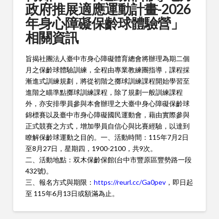
政府推展適應運動計畫-2026
年身心障礙保齡球體驗營」
相關資訊
旨揭社團法人臺中市身心障礙體育總會將辦理為期二個
月之保齡球體驗訓練，全程由專業教練團指導，課程採
漸進式訓練規劃，將從初階之擲球訓練課程開始學習至
進階之瞄準點擲球訓練課程，除了規劃一般訓練課程
外，亦安排學員參與本會辦理之大臺中身心障礙保齡球
錦標賽以及臺中市身心障礙國民運動會，藉由實際參與
正式競賽之方式，增加學員自信心與比賽經驗，以達到
瞭解保齡球運動之目的。一、活動時間：115年7月2日
至8月27日，星期四，1900-2100，共9次。
二、活動地點：双木保齡保館(台中市豐原區豐勢路一段
432號)。
三、報名方式與期限：
https://reurl.cc/Ga0pev
，即日起
至 115年6月13日或額滿為止。