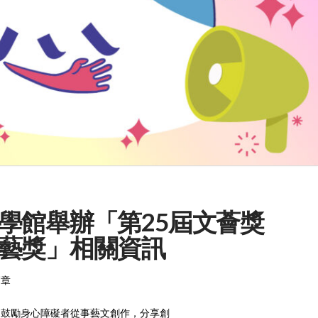
學館舉辦「第25屆文薈獎
藝獎」相關資訊
簡章
」鼓勵身心障礙者從事藝文創作，分享創