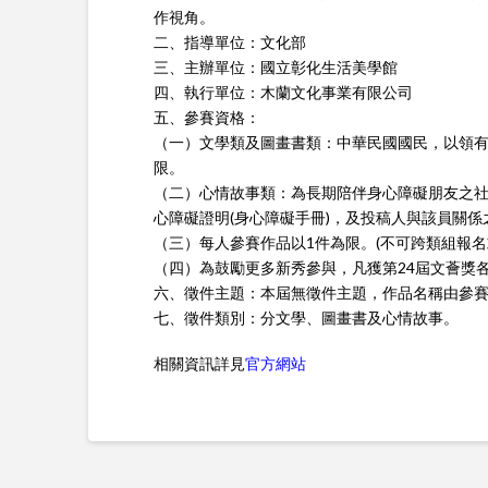
作視角。
二、指導單位：文化部
三、主辦單位：國立彰化生活美學館
四、執行單位：木蘭文化事業有限公司
五、參賽資格：
（一）文學類及圖畫書類：中華民國國民，以領有
限。
（二）心情故事類：為長期陪伴身心障礙朋友之
心障礙證明(身心障礙手冊)，及投稿人與該員關係
（三）每人參賽作品以1件為限。(不可跨類組報名
（四）為鼓勵更多新秀參與，凡獲第24屆文薈獎
六、徵件主題：本屆無徵件主題，作品名稱由參
七、徵件類別：分文學、圖畫書及心情故事。
相關資訊詳見
官方網站