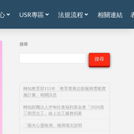
心
USR專區
法規流程
相關連結
搜尋
搜尋
轉知教育部115年「教育業務志願服務獎勵實
施計畫」相關訊息
轉知財團法人伊甸社會福利基金會『2026第
三期雲志工』線上志工服務招募
「陽光心靈檢測」補測場次說明