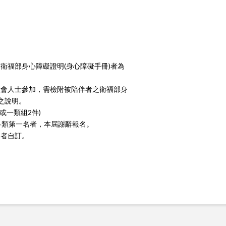
衛福部身心障礙證明(身心障礙手冊)者為
社會人士參加，需檢附被陪伴者之衛福部身
之說明。
或一類組2件)
各類第一名者，本屆謝辭報名。
賽者自訂。