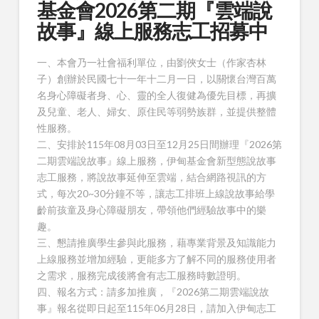
基金會2026第二期『雲端說
故事』線上服務志工招募中
一、本會乃一社會福利單位，由劉俠女士（作家杏林
子）創辦於民國七十一年十二月一日，以關懷台灣百萬
名身心障礙者身、心、靈的全人復健為優先目標，再擴
及兒童、老人、婦女、原住民等弱勢族群，並提供整體
性服務。
二、安排於115年08月03日至12月25日間辦理『2026第
二期雲端說故事』線上服務，伊甸基金會新型態說故事
志工服務，將說故事延伸至雲端，結合網路視訊的方
式，每次20~30分鐘不等，讓志工排班上線說故事給學
齡前孩童及身心障礙朋友，帶領他們經驗故事中的樂
趣。
三、懇請推廣學生參與此服務，藉專業背景及知識能力
上線服務並增加經驗，更能多方了解不同的服務使用者
之需求，服務完成後將會有志工服務時數證明。
四、報名方式：請多加推廣，『2026第二期雲端說故
事』報名從即日起至115年06月28日，請加入伊甸志工