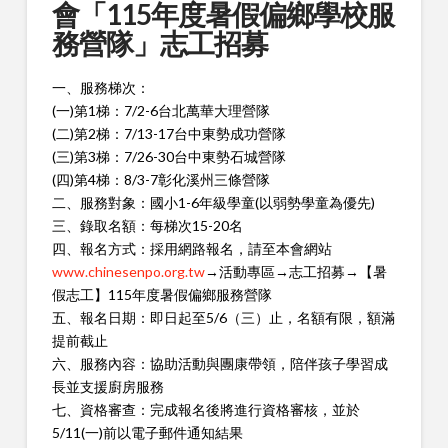
會「115年度暑假偏鄉學校服
務營隊」志工招募
一、服務梯次：
(一)第1梯：7/2-6台北萬華大理營隊
(二)第2梯：7/13-17台中東勢成功營隊
(三)第3梯：7/26-30台中東勢石城營隊
(四)第4梯：8/3-7彰化溪州三條營隊
二、服務對象：國小1-6年級學童(以弱勢學童為優先)
三、錄取名額：每梯次15-20名
四、報名方式：採用網路報名，請至本會網站
www.chinesenpo.org.tw
→活動專區→志工招募→【暑
假志工】115年度暑假偏鄉服務營隊
五、報名日期：即日起至5/6（三）止，名額有限，額滿
提前截止
六、服務內容：協助活動與團康帶領，陪伴孩子學習成
長並支援廚房服務
七、資格審查：完成報名後將進行資格審核，並於
5/11(一)前以電子郵件通知結果