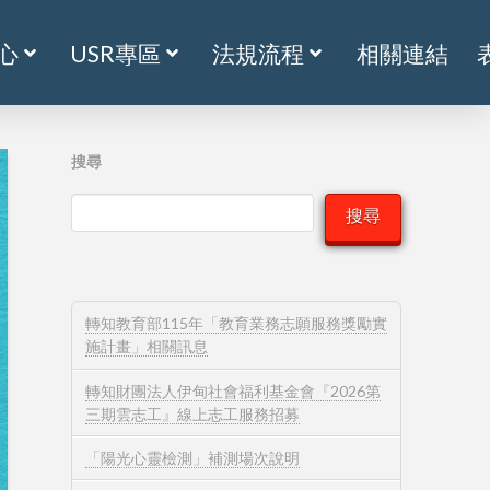
心
USR專區
法規流程
相關連結
搜尋
搜尋
轉知教育部115年「教育業務志願服務獎勵實
施計畫」相關訊息
轉知財團法人伊甸社會福利基金會『2026第
三期雲志工』線上志工服務招募
「陽光心靈檢測」補測場次說明