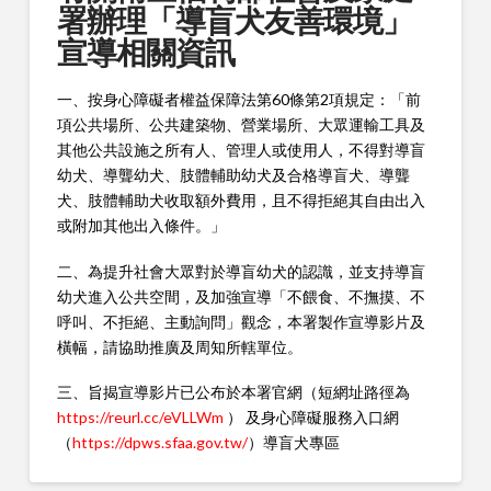
署辦理「導盲犬友善環境」
宣導相關資訊
一、按身心障礙者權益保障法第60條第2項規定：「前
項公共場所、公共建築物、營業場所、大眾運輸工具及
其他公共設施之所有人、管理人或使用人，不得對導盲
幼犬、導聾幼犬、肢體輔助幼犬及合格導盲犬、導聾
犬、肢體輔助犬收取額外費用，且不得拒絕其自由出入
或附加其他出入條件。」
二、為提升社會大眾對於導盲幼犬的認識，並支持導盲
幼犬進入公共空間，及加強宣導「不餵食、不撫摸、不
呼叫、不拒絕、主動詢問」觀念，本署製作宣導影片及
橫幅，請協助推廣及周知所轄單位。
三、旨揭宣導影片已公布於本署官網（短網址路徑為
https://reurl.cc/eVLLWm
） 及身心障礙服務入口網
（
https://dpws.sfaa.gov.tw/
）導盲犬專區