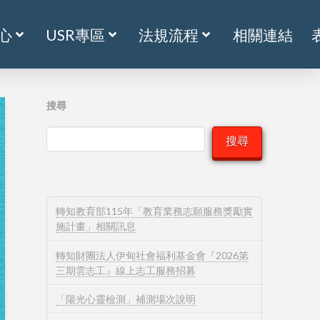
心
USR專區
法規流程
相關連結
搜尋
搜尋
轉知教育部115年「教育業務志願服務獎勵實
施計畫」相關訊息
轉知財團法人伊甸社會福利基金會『2026第
三期雲志工』線上志工服務招募
「陽光心靈檢測」補測場次說明