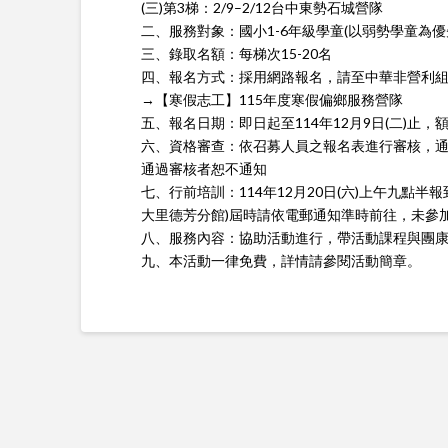
(三)第3梯：2/9–2/12台中東勢石城營隊
二、服務對象：國小1-6年級學童(以弱勢學童為優
三、錄取名額：每梯次15-20名
四、報名方式：採用網路報名，請至中華非營利
→【寒假志工】115年度寒假偏鄉服務營隊
五、報名日期：即日起至114年12月9日(二)止，
六、資格審查：依召募人員之報名表進行審核，通
通過審核者恕不通知
七、行前培訓：114年12月20日(六)上午九點
大里德芳分館)屆時請依電郵通知準時前往，未參
八、服務內容：協助活動進行，帶活動課程與團
九、本活動一律免費，詳情請參閱活動簡章。