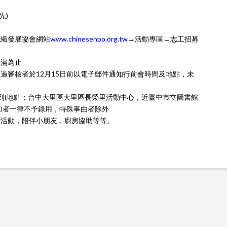
先)
組織發展協會網站
www.chinesenpo.org.tw
→活動專區→志工招募
額滿為止
過審核者於12月15日前以電子郵件通知行前會時間及地點，未
半報到(地點：台中大里區大里區長榮里活動中心，近臺中市立圖書館
加者一律不予錄用，特殊事由者除外
康活動，陪伴小朋友，廚房協助等等。