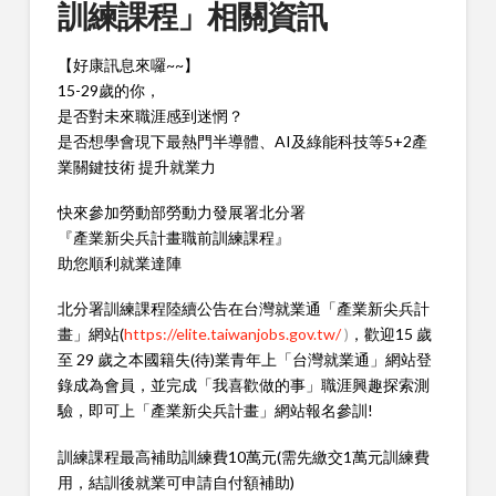
訓練課程」相關資訊
【好康訊息來囉~~】
15-29歲的你，
是否對未來職涯感到迷惘？
是否想學會現下最熱門半導體、AI及綠能科技等5+2產
業關鍵技術 提升就業力
快來參加勞動部勞動力發展署北分署
『產業新尖兵計畫職前訓練課程』
助您順利就業達陣
北分署訓練課程陸續公告在台灣就業通「產業新尖兵計
畫」網站(
https://elite.taiwanjobs.gov.tw/
)
，歡迎15 歲
至 29 歲之本國籍失(待)業青年上「台灣就業通」網站登
錄成為會員，並完成「我喜歡做的事」職涯興趣探索測
驗，即可上「產業新尖兵計畫」網站報名參訓!
訓練課程最高補助訓練費10萬元(需先繳交1萬元訓練費
用，結訓後就業可申請自付額補助)