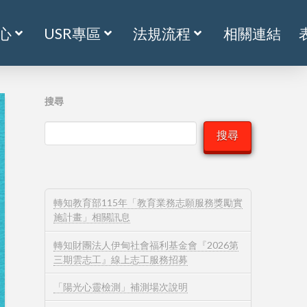
心
USR專區
法規流程
相關連結
搜尋
搜尋
轉知教育部115年「教育業務志願服務獎勵實
施計畫」相關訊息
轉知財團法人伊甸社會福利基金會『2026第
三期雲志工』線上志工服務招募
「陽光心靈檢測」補測場次說明