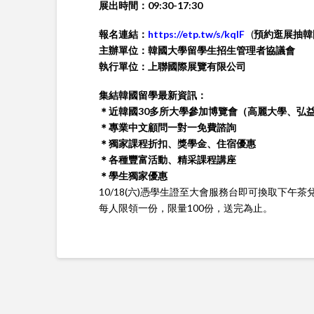
展出時間：
09:30-17:30
報名連結：
https://etp.tw/s/kqlF
(
預約逛展抽韓
主辦單位：韓國大學留學生招生管理者協議會
執行單位：上聯國際展覽有限公司
集結韓國留學最新資訊：
＊近韓國
30
多所大學參加博覽會（高麗大學、弘
＊專業中文顧問一對一免費諮詢
＊獨家課程折扣、獎學金、住宿優惠
＊各種豐富活動、精采課程講座
＊學生獨家優惠
10/18(六)憑學生證至大會服務台即可換取下午茶
每人限領一份，限量100份，送完為止。