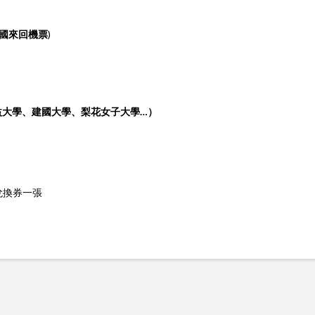
國來回機票
)
益大學、建國大學、梨花女子大學
…
）
兌換券一張