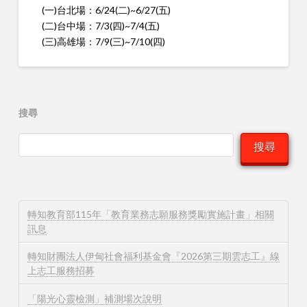
(一)台北場：6/24(二)~6/27(五)
(二)台中場：7/3(四)~7/4(五)
(三)高雄場：7/9(三)~7/10(四)
搜尋
搜尋
轉知教育部115年「教育業務志願服務獎勵實施計畫」相關
訊息
轉知財團法人伊甸社會福利基金會『2026第三期雲志工』線
上志工服務招募
「陽光心靈檢測」補測場次說明