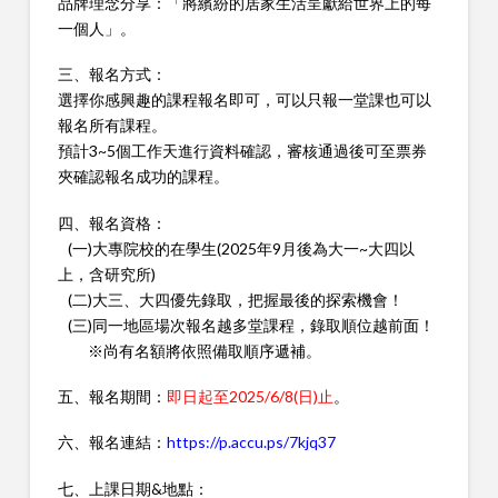
品牌理念分享：「將繽紛的居家生活呈獻給世界上的每
一個人」。
三、報名方式：
選擇你感興趣的課程報名即可，可以只報一堂課也可以
報名所有課程。
預計3~5個工作天進行資料確認，審核通過後可至票券
夾確認報名成功的課程。
四、報名資格：
(一)大專院校的在學生(2025年9月後為大一~大四以
上，含研究所)
(二)大三、大四優先錄取，把握最後的探索機會！
(三)同一地區場次報名越多堂課程，錄取順位越前面！
※尚有名額將依照備取順序遞補。
五、報名期間：
即日起至2025/6/8(日)止
。
六、報名連結：
https://p.accu.ps/7kjq37
七、上課日期&地點：