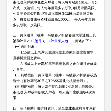
市低收入戶或中低收入戶者，每人每月發給1萬元。可分
次或一次請領，每人每年度最多以領取3個月津貼為限。
如青年於實習期間或實習到職日前30日內參與健康檢
查，得發給健康檢查補助最高1,000元， 每人每年度最
多以領取一次為限。
三、共享運具（機車）時數券／折價券暨大眾運輸工具
補助計畫2.0（
附件3
）（
計畫懶人包
），簡述如下：
(一)適用對象：
1.15歲以上未滿30歲設籍臺北市或於臺北市在學，
且參與實習之青年。
2.15歲以上未滿30歲設籍臺北市之未在學且未就業
之青年。
(二)補助標的：共享運具（機車）時數券／折價券或悠
遊卡（有效期間30日之TPASS基北北桃都會通）。
(三)補助額度：每人當年度以領取2次為限；若屬臺北
市低收 入戶或中低收入戶者，每人當年度以領取4次為
限。
四、各項補助計畫詳細資訊，請至臺北市政府青年局官