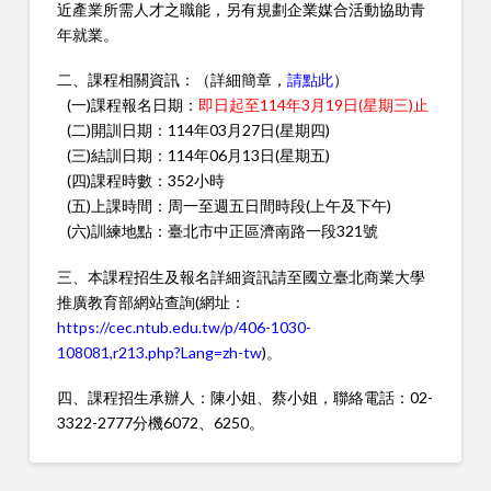
近產業所需人才之職能，另有規劃企業媒合活動協助青
年就業。
二、課程相關資訊：（詳細簡章，
請點此
）
(一)課程報名日期：
即日起至114年3月19日(星期三)止
(二)開訓日期：114年03月27日(星期四)
(三)結訓日期：114年06月13日(星期五)
(四)課程時數：352小時
(五)上課時間：周一至週五日間時段(上午及下午)
(六)訓練地點：臺北市中正區濟南路一段321號
三、本課程招生及報名詳細資訊請至國立臺北商業大學
推廣教育部網站查詢(網址：
https://cec.ntub.edu.tw/p/406-1030-
108081,r213.php?Lang=zh-tw
)。
四、課程招生承辦人：陳小姐、蔡小姐，聯絡電話：02-
3322-2777分機6072、6250。