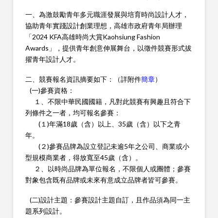
一、為激鼓勵青年多元職涯發展與培育時尚設計人才，
協助青年實踐設計創業理想，高雄市政府青年局辦理
「2024 KFA高雄時尚大賞Kaohsiung Fashion
Awards」，提供青年創意伸展舞台，以徵件競賽形式拔
擢青年設計人才。
二、競賽報名資訊摘要如下：（詳附件
簡章
）
(一)參賽資格：
１、不限中華民國國籍，凡對此競賽有興趣且符合下
列條件之一者，均可報名參賽：
(１)年滿18歲（含）以上、35歲（含）以下之青
年。
(２)參賽品牌為設立登記未逾5年之公司、商業或小
型規模商業者，得放寬至45歲（含）。
２、以時尚品牌為單位報名，不限個人或團體；參賽
對象包含既有品牌或未來有意成立品牌者皆可參賽。
(二)設計主題：參賽設計主題自訂，且作品須為同一主
題系列設計。