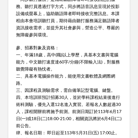
務。聽打員透過打字方式，同步將語音訊息呈現於投影
設備或螢幕上，協助聽語障者即時接收完整訊息。本課
程由本會培訓聽打員，期待藉由聽打服務滿足聽語障者
資訊接收需求，並提升其社會參與，營造公平、尊嚴的
無障礙參與環境。
參、招募對象及資格：
一、年滿18歲，高中(職)以上學歷，具基本文書與電腦
能力，中文聽打速度達60字/分鐘(不限輸入法)，對服務
聽覺障礙有熱忱者。
二、具基本電腦操作能力，能使用文書軟體及網際網
路。
三、因課程及測驗需求，需自備筆記型電腦、鍵盤。
四、本培訓班預計招募30人，並於學科課程結束後進行
術科測驗，優先入選12名進入實習。若報名人數超過30
人，課程開辦前將施予前測。前測日期訂於113年6月17
日(一)或18日(二)18:00-21:00，相關資訊將於6月4日(二)
前公告。
肆、報名日期： 即日起至113年5月31日(五) 17:00止。