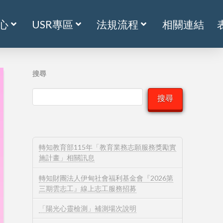
心
USR專區
法規流程
相關連結
搜尋
搜尋
轉知教育部115年「教育業務志願服務獎勵實
施計畫」相關訊息
轉知財團法人伊甸社會福利基金會『2026第
三期雲志工』線上志工服務招募
「陽光心靈檢測」補測場次說明