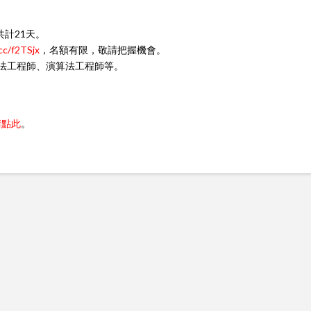
共計21天。
.cc/f2TSjx
，名額有限，敬請把握機會。
算法工程師、演算法工程師等。
請點此
。