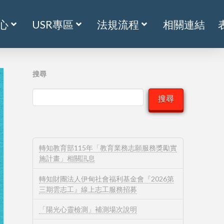
心
USR專區
法規流程
相關連結
搜尋
搜尋
轉知教育部115年「教育業務志願服務獎勵實
施計畫」相關訊息
轉知財團法人伊甸社會福利基金會『2026第
三期雲志工』線上志工服務招募
「陽光心靈檢測」補測場次說明