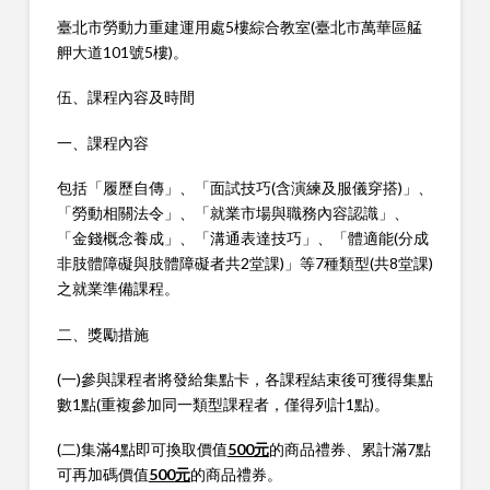
臺北市勞動力重建運用處5樓綜合教室(臺北市萬華區艋
舺大道101號5樓)。
伍、課程內容及時間
一、課程內容
包括「履歷自傳」、「面試技巧(含演練及服儀穿搭)」、
「勞動相關法令」、「就業市場與職務內容認識」、
「金錢概念養成」、「溝通表達技巧」、「體適能(分成
非肢體障礙與肢體障礙者共2堂課)」等7種類型(共8堂課)
之就業準備課程。
二、獎勵措施
(一)參與課程者將發給集點卡，各課程結束後可獲得集點
數1點(重複參加同一類型課程者，僅得列計1點)。
(二)集滿4點即可換取價值
500
元
的商品禮券、累計滿7點
可再加碼價值
500
元
的商品禮券。