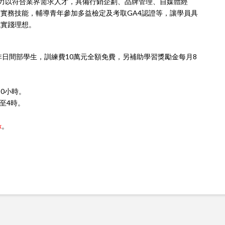
能力以符合業界需求人才，具備行銷企劃、品牌管理、自媒體經
實務技能，輔導青年參加多益檢定及考取GA4認證等，讓學員具
式實踐理想。
且非日間部學生，訓練費10萬元全額免費，另補助學習獎勵金每月8
50小時。
至4時。
x
。