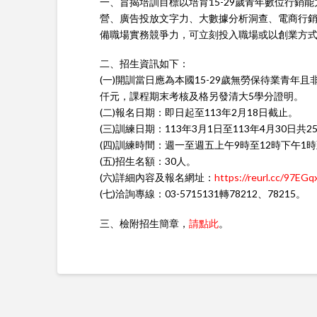
一、旨揭培訓目標以培育15-29歲青年數位行銷
營、廣告投放文字力、大數據分析洞查、電商行銷
備職場實務競爭力，可立刻投入職場或以創業方
二、招生資訊如下：
(一)開訓當日應為本國15-29歲無勞保待業青年
仟元，課程期末考核及格另發清大5學分證明。
(二)報名日期：即日起至113年2月18日截止。
(三)訓練日期：113年3月1日至113年4月30日共2
(四)訓練時間：週一至週五上午9時至12時下午1時
(五)招生名額：30人。
(六)詳細內容及報名網址：
https://reurl.cc/97EGq
(七)洽詢專線：03-5715131轉78212、78215。
三、檢附招生簡章，
請點此
。