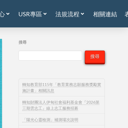
心
USR專區
法規流程
相關連結
搜尋
搜尋
轉知教育部115年「教育業務志願服務獎勵實
施計畫」相關訊息
轉知財團法人伊甸社會福利基金會『2026第
三期雲志工』線上志工服務招募
「陽光心靈檢測」補測場次說明