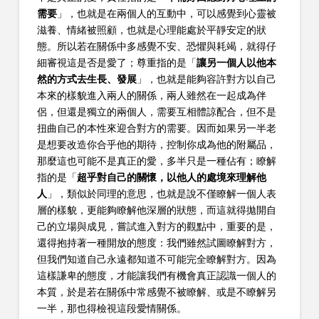
需要
」，也就是在兩個人的互動中，可以感覺到心靈被
滋養、情緒被照顧，也就是心理能處於平靜安定的狀
態。所以若在關係中多感覺不安、恐懼與耗竭，就得仔
細審視這是否是愛了；尊重指的是「
讓另一個人以他本
然的方式去生長、發展
」，也就是能夠容許對方以自己
本來的樣貌進入兩人的關係，兩人雖然在一起成為伴
侶，但還是獨立的兩個人，需要互相體諒配合，但不是
扭曲自己的本性來迎合對方的需要。因而如果另一半老
是想要改造你合乎他的期待，控制你成為他的附屬品，
那麼這也可能不是真正的愛，多半只是一種佔有；瞭解
指的是「
超乎對自己的關懷，以他人的處境來理解他
人
」，類似於同理的意思，也就是說不僅瞭解一個人表
層的樣貌，更能夠瞭解他深層的狀態，而這就得拋開自
己的立場與成見，嘗試進入對方的觀點中，重要的是，
還得抱持著一種開放的態度：我們雖然試圖瞭解對方，
但我們知道自己永遠都知道不可能完全瞭解對方。因為
這樣謙卑的態度，才能讓我們有機會真正認識一個人的
本質，於是若在關係中常感覺不被瞭解、或是不瞭解另
一半，那也得檢視這段愛情關係。