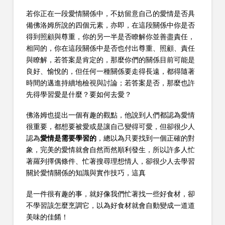
若你正在一段愛情關係中，不妨留意自己的愛情是否具
備佛洛姆所說的四個元素，亦即，在這段關係中你是否
得到照顧與尊重，你的另一半是否瞭解你並善盡責任，
相同的，你在這段關係中是否也付出尊重、照顧、責任
與瞭解，若答案是肯定的，那麼你們的關係目前可能是
良好、愉悅的，但任何一種關係要走得長遠，都得隨著
時間的邁進持續地檢視與討論；若答案是否，那麼也許
先得學習愛是什麼？要如何去愛？
佛洛姆也提出一個有趣的觀點，他說到人們都認為愛情
很重要，都想要被愛或是讓自己變得可愛，但卻很少人
認為
愛情是需要學習的
，總以為只要找到一個正確的對
象，完美的愛情就會自然而然順利發生，所以許多人忙
著羅列擇偶條件、忙著搜尋理想情人，卻很少人去學習
關於愛情關係的知識與實作技巧，這真
是一件很有趣的事，就好像我們忙著找一些好食材，卻
不學習該怎麼烹調它，以為好食材就會自動變成一道道
美味的佳餚！