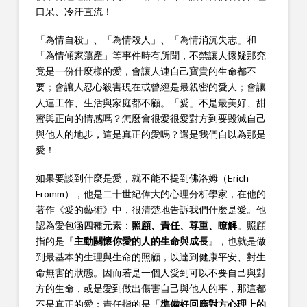
口呆、冷汗直流！
「為情自殺」、「為情殺人」、「為情消沉失志」和
「為情傾家蕩產」等事件時有所聞，不禁讓人懷疑那究
竟是一份什麼樣的愛，會讓人連自己寶貴的生命都不
要；會讓人忍心殺害現在或曾經是最親密的愛人；會讓
人連工作、生活與家庭都不顧。「愛」不是最美好、甜
蜜與正向的情感嗎？怎麼會很愛很愛對方到要毀滅自己
與他人的地步，這是真正的愛嗎？還是我們自以為那是
愛！
如果要談到什麼是愛，就不能不提到佛洛姆（Erich
Fromm），他是二十世紀偉大的心理分析學家，在他的
著作《愛的藝術》中，很清楚地告訴我們什麼是愛。他
認為愛包涵四種元素：
照顧、責任、尊重、瞭解
。照顧
指的是『
主動關懷你愛的人的生命與成長
』，也就是做
到最基本的生理與生命的照顧，以達到健康平安、對生
命無害的狀態。因而若是一個人愛到可以不要自己與對
方的生命，或是愛到做出傷害自己與他人的事，那這都
不是真正的愛；責任指的是「
準備好回應對方心理上的