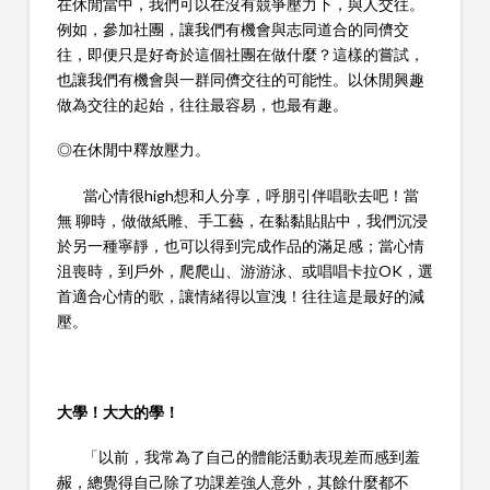
在休閒當中，我們可以在沒有競爭壓力下，與人交往。
例如，參加社團，讓我們有機會與志同道合的同儕交
往，即便只是好奇於這個社團在做什麼？這樣的嘗試，
也讓我們有機會與一群同儕交往的可能性。以休閒興趣
做為交往的起始，往往最容易，也最有趣。
◎在休閒中釋放壓力。
當心情很high想和人分享，呼朋引伴唱歌去吧！當
無 聊時，做做紙雕、手工藝，在黏黏貼貼中，我們沉浸
於另一種寧靜，也可以得到完成作品的滿足感；當心情
沮喪時，到戶外，爬爬山、游游泳、或唱唱卡拉OK，選
首適合心情的歌，讓情緒得以宣洩！往往這是最好的減
壓。
大學！大大的學！
「以前，我常為了自己的體能活動表現差而感到羞
赧，總覺得自己除了功課差強人意外，其餘什麼都不