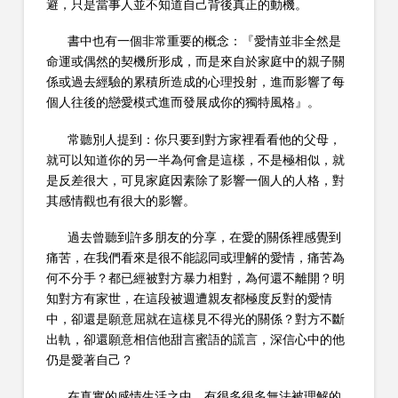
避，只是當事人並不知道自己背後真正的動機。
書中也有一個非常重要的概念：『愛情並非全然是
命運或偶然的契機所形成，而是來自於家庭中的親子關
係或過去經驗的累積所造成的心理投射，進而影響了每
個人往後的戀愛模式進而發展成你的獨特風格』。
常聽別人提到：你只要到對方家裡看看他的父母，
就可以知道你的另一半為何會是這樣，不是極相似，就
是反差很大，可見家庭因素除了影響一個人的人格，對
其感情觀也有很大的影響。
過去曾聽到許多朋友的分享，在愛的關係裡感覺到
痛苦，在我們看來是很不能認同或理解的愛情，痛苦為
何不分手？都已經被對方暴力相對，為何還不離開？明
知對方有家世，在這段被週遭親友都極度反對的愛情
中，卻還是願意屈就在這樣見不得光的關係？對方不斷
出軌，卻還願意相信他甜言蜜語的謊言，深信心中的他
仍是愛著自己？
在真實的感情生活之中，有很多很多無法被理解的