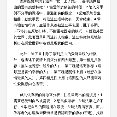
因緣際會拜讀了這本『愛，上了癮』，書中談到扭
曲的愛有幾點特徵：1.當愛等於痛苦的時候、2.陷入分手
與不分手的泥沼中，趨避衝突的概念、3.認知系統發生
扭曲，默默承受，相信這些虐待終有一天會結束、4.帶
有強迫性行為，生活作息都被這些事包圍，亂了步調、
5.不停的在原地打轉，不斷重複固定的模式、6.挑戰外面
的世界，戴著面具和周邊的人相處。這些特徵無疑地剖
析出在戀愛世界中各種最現實的面向。
此外，除了書中除了談到扭曲的愛所呈現的特徵
外，也描述了愛情上癮症分有四大類型，第一種是共依
存（無法從苦戀中脫身的人）、第二種是逃避依存（這
類型是害怕幸福的人）、第三種是關係上癮（迷戀在激
情遊戲的人）、第四種是性上癮（這類型的人只能藉著
性愛撫慰內心痛苦）。
就共依存者的特徵來分析，往往呈現出的情況是：1.
需要感受到自己被需要、2.想當救贖者、3.無法棄之於不
顧、4.常把自己的問題擺在最後、5.無法看清事實。而共
依存者的心理防衛機轉常是否認痛苦的存在(否定)、找藉