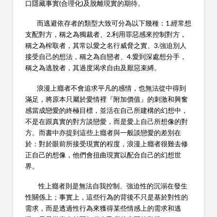
口隱藏事實(合理化)及脫離現實的期待。
而逃避依存者的類型大致可分為以下幾種：1.經常想
支配對方，稱之為獨裁者、2.利用罪惡感來控制對方，
稱之為榨取者，其常以愛之名行威脅之實、3.強迫別人
接受自己的想法，稱之為自戀者、4.愛到深處想分手，
稱之為逃脫者，其過度渴求自由及厭惡束縛。
浪漫上癮者不會追求平凡的感情，也無法從中得到
滿足，將原本只屬於愛情裡『附加價值』的刺激和興奮
感當成戀愛的終極目標，並活在自己所建構的幻想中，
不是在跟真實的對方談戀愛，而是愛上自己所想像的對
方。而書中亦提到這些上癮者與一般談戀愛的差別在
於：對於眼前所接受現實的程度，浪漫上癮者很難去修
正自己的想像，他們會扭曲現實以配合自己的幻想世
界。
性上癮者則是無法自我控制、強迫性的沉溺在發生
性關係上；事實上，這些行為的背後不只是基於對性的
需求，而是透過性行為來獲得某些情感上的需求和逃