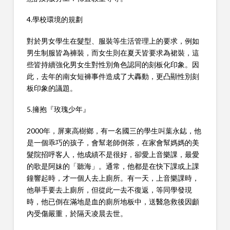
4.學校環境的規劃
對於男女學生在髮型、服裝等生活管理上的要求，例如
男生制服皆為褲裝，而女生則在夏天皆要求為裙裝，這
些皆持續強化男女生對性別角色認同的刻板化印象。因
此，去年的南女短褲事件造成了大轟動，更凸顯性別刻
板印象的議題。
5.擁抱『玫瑰少年』
2000年，屏東高樹鄉，有一名國三的學生叫葉永鋕，他
是一個乖巧的孩子，會幫老師倒茶，在家會幫媽媽的美
髮院招呼客人，他成績不是很好，卻愛上音樂課，最愛
的歌是阿妹的「聽海」。通常，他都是在快下課或上課
鐘響起時，才一個人去上廁所。有一天，上音樂課時，
他舉手要去上廁所，但從此一去不復返，等同學發現
時，他已倒在滿地是血的廁所地板中，送醫急救後因顱
內受傷嚴重，於隔天凌晨去世。