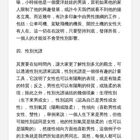
噪，小時候他是一個愛洋娃娃的男孩，當初如果他的家
人限制了他的興趣發展，或許今天我們就看不到他的揚
名立萬。而近幾年，有許多印象中由男性擔綱的工作，
包括：公車司機、駕駛飛機的機長、開挖土機的女性大
有人在。這一切在在說明，只要堅持到底，發揮所長，
一個人的才能並不會受性別影響。
四、性別光譜
其實要在短時間內，讓大家更了解性別多元的觀念，可
以透過性別光譜來認識，性別光譜是一個很有趣的計量
工具，它說明了女性也可以有陽剛的表現，或是有陰柔
的特質；反之，男性也可以有陽剛的特質，或陰柔的表
現；除此之外，性別光譜涵括的幾個現象：生理性別
（生下來男或女）、性別認同（認為自己是男性或女
性）、性別氣質（陽剛或陰柔）、性傾向（喜歡男性或
女性、雙性），舉例來說：一個人生下來是男性，但他
可能性別認同是女性，他的性別氣質是陰柔的（也可以
是陽剛的），然後性傾向方面他喜歡男性，這個例子中
的主角就是我們所知道的男同志。當然，每個人都可以