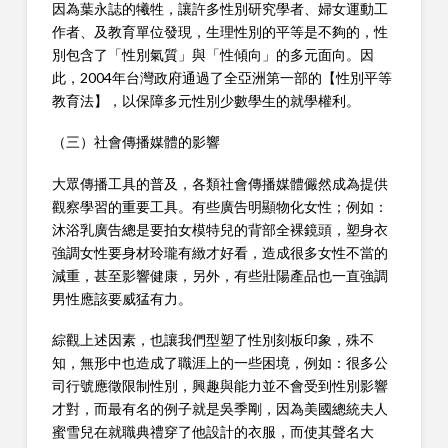
因為葉永誌的犧牲，讓許多性別研究學者、婦女運動工
作者、及教育單位發現，生理性別的平等是不夠的，性
別包含了「性別氣質」與「性傾向」的多元面向。因
此，2004年台灣政府通過了全亞洲第一部的【性別平等
教育法】，以保障多元性別少數學生的就學權利。
（三）社會傳播媒體的影響
大眾傳播工具的普及，各類社會傳播媒體儼然成為提供
觀察學習的重要工具。有些廣告明顯物化女性；例如：
沐浴乳廣告總是要拍女模特兒的背部全裸鏡頭，塑身衣
強調女性要身材玲瓏有緻才好看，造成很多女性不當的
減重，甚至影響健康，另外，有些壯陽產品也一直強調
男性應該要威猛有力。
綜觀上述因素，也讓我們型塑了性別刻板印象，殊不
知，無形中也造成了職涯上的一些困境，例如：很多公
司行號應徵限制性別，興趣與能力並不會受到性別影響
才對，而最有名的例子就是吳季剛，因為美國總統夫人
蜜雪兒在就職典禮穿了他設計的衣服，而使其聲名大