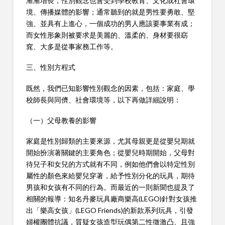
漸漸增長，性別觀念也會受到學校教育、文化或社會環
境、傳播媒體的影響；通常聽到的就是男性要勇敢、堅
強、並具有上進心，一個成功的男人應該要事業有成；
而女性形象則被要求是美麗的、溫柔的、身材要很窈
窕、大多是從事家務工作等。
三、性別方程式
既然，我們已知影響性別觀念的因素，包括：家庭、學
校師長與同儕、社會環境等，以下再做詳細說明：
（一）父母教養的影響
家庭是性別歸類的主要來源，尤其母親更是從嬰兒期就
開始扮演著關鍵的主要角色；從嬰兒時期開始，父母對
待兒子和女兒的方式就有不同，例如他們會以特定性別
屬性的顏色來給嬰兒穿著，給予性別分化的玩具，期待
男孩和女孩有不同的行為。而最近的一則新聞也提及了
相關的報導：知名丹麥玩具廠商樂高(LEGO)針對女孩推
出「樂高女孩」(LEGO Friends)的新款系列玩具，引發
婦權團體抗議，質疑女孩造型玩偶第二性徵激凸、且強