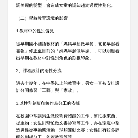
調美麗的髮型，會造成女童的認知趨於過度性別化。
（二）學校教育環境的影響
1.教材中的性別偏見
從早期國小國語教材的「媽媽早起做早餐，爸爸早起看
書報」修正至目前的「媽媽早起做早操」，可以明顯看
出早期在教材中對性別角色的刻板印象。
2、課程設計的兩性分流
過去十幾年，在中學以上的教育中，男女一直被安排設
計分開修習「工藝」與「家政」。
3.以性別刻板印象作為分工的依據
在校園中常讓男生做較耗費體能的工作，幫忙搬東西、
提重物；女生則幫忙做文書抄寫等工作，亦在環境中塑
造男性從事動態活動：球類運動比賽；女性則有較多靜
態的刻板分工：佈置教室等等。