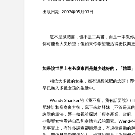
出版日期: 2007年05月03日
這不是減肥書，也不是工具書，而是一本教你如
你可能會大失所望；但如果你希望能活得更快樂
如果說世界上有甚麼東西是越少越好的，「體重」
相信大多數的女生，都有過想減肥的念頭！即使
早已融入多數女孩的生活中。
Wendy Shanker的《我不瘦，我有話要說》(The F
肥妙計和瘦身良方後，寫下來給胖妹（不管是真
詼諧的筆法，逐一檢視並探討「瘦身產業、政府
些影響女性看待自己和身體方式的因素。Wend
但事實上，有許多調查卻顯示出，有規律運動的
生，即使是最愛我們的人，也可能因為「為我們