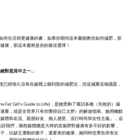
何生活得更健康的書，如果你期待這本書能教你如何減肥，那
更健康，那這本書將是你的最佳選擇！
絕對是其中之一…
已經很久沒有在媒體上聽到新的減肥法，但這減重這個議題，
at Girl’s Guide to Life)，是她受夠了嘗試各種（失敗的）減
的過重，或是全世界只有你覺得自己太胖）的解放指南。她用幽默
、媒體和名流、親朋好友、個人感受、流行時尚和女性主義」，這
y告訴我們，雖然媒體總是大肆的宣揚胖對健康有多不好的影響，
胖子，比缺乏運動的瘦子，還要來的健康，她同時也警告所有女
好」，而毀掉我們的自信心！