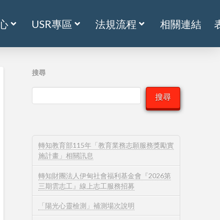
心
USR專區
法規流程
相關連結
搜尋
搜尋
轉知教育部115年「教育業務志願服務獎勵實
施計畫」相關訊息
轉知財團法人伊甸社會福利基金會『2026第
三期雲志工』線上志工服務招募
「陽光心靈檢測」補測場次說明