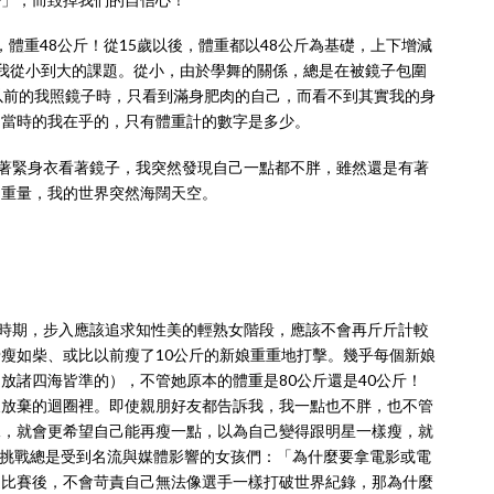
，體重48公斤！從15歲以後，體重都以48公斤為基礎，上下增減
我從小到大的課題。從小，由於學舞的關係，總是在被鏡子包圍
以前的我照鏡子時，只看到滿身肥肉的自己，而看不到其實我的身
，當時的我在乎的，只有體重計的數字是多少。
緊身衣看著鏡子，我突然發現自己一點都不胖，雖然還是有著
的重量，我的世界突然海闊天空。
期，步入應該追求知性美的輕熟女階段，應該不會再斤斤計較
瘦如柴、或比以前瘦了10公斤的新娘重重地打擊。幾乎每個新娘
放諸四海皆準的），不管她原本的體重是80公斤還是40公斤！
後放棄的迴圈裡。即使親朋好友都告訴我，我一點也不胖，也不管
妹，就會更希望自己能再瘦一點，以為自己變得跟明星一樣瘦，就
直接的挑戰總是受到名流與媒體影響的女孩們：「為什麼要拿電影或電
運比賽後，不會苛責自己無法像選手一樣打破世界紀錄，那為什麼