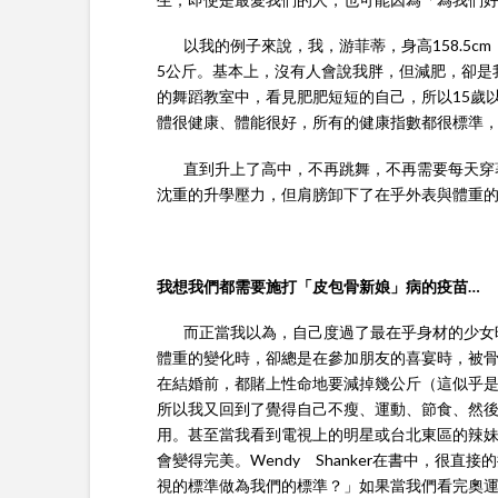
以我的例子來說，我，游菲蒂，身高158.5cm
5公斤。基本上，沒有人會說我胖，但減肥，卻是
的舞蹈教室中，看見肥肥短短的自己，所以15歲
體很健康、體能很好，所有的健康指數都很標準
直到升上了高中，不再跳舞，不再需要每天穿著
沈重的升學壓力，但肩膀卸下了在乎外表與體重
我想我們都需要施打「皮包骨新娘」病的疫苗…
而正當我以為，自己度過了最在乎身材的少女時
體重的變化時，卻總是在參加朋友的喜宴時，被骨
在結婚前，都賭上性命地要減掉幾公斤（這似乎是
所以我又回到了覺得自己不瘦、運動、節食、然
用。甚至當我看到電視上的明星或台北東區的辣
會變得完美。Wendy Shanker在書中，很
視的標準做為我們的標準？」如果當我們看完奧